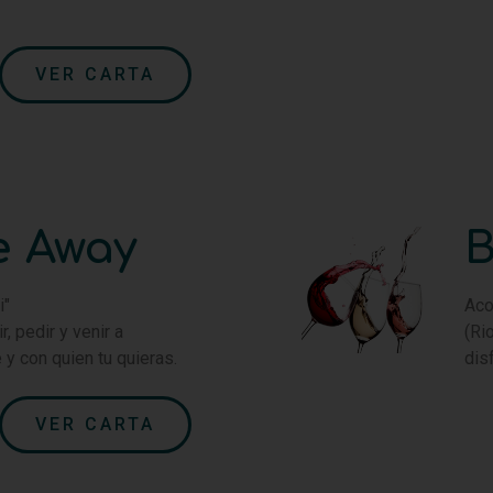
VER CARTA
e Away
i"
Aco
, pedir y venir a
(Ri
 y con quien tu quieras.
dis
VER CARTA