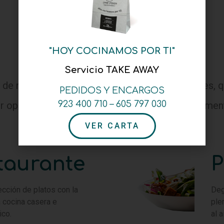
RESERVAR MESA
"HOY COCINAMOS POR TI"
Cartas
Servicio TAKE AWAY
de menús y propuestas para distintas ocasiones, q
PEDIDOS Y ENCARGOS
923 400 710 – 605 797 030
r opción y disfruta aquí con nosotros o directamen
VER CARTA
taurante
P
cción de platos con la
Deg
a cocina casera e
ple
ico.
al a