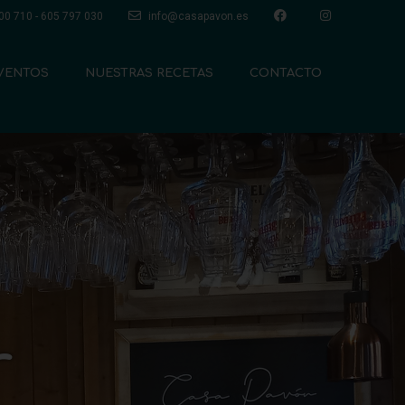
00 710 - 605 797 030
info@casapavon.es
VENTOS
NUESTRAS RECETAS
CONTACTO
tu