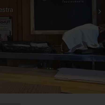
n toques
e Béjar, en